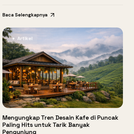
Baca Selengkapnya
Artikel
Mengungkap Tren Desain Kafe di Puncak
Paling Hits untuk Tarik Banyak
Pengunjung