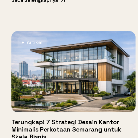
Baca Selengkapnya
Artikel
Terungkap! 7 Strategi Desain Kantor
Minimalis Perkotaan Semarang untuk
Skala Bisnis