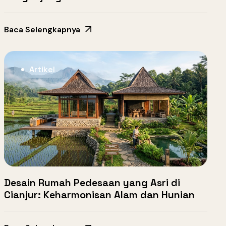
Baca Selengkapnya
Artikel
Desain Rumah Pedesaan yang Asri di
Cianjur: Keharmonisan Alam dan Hunian