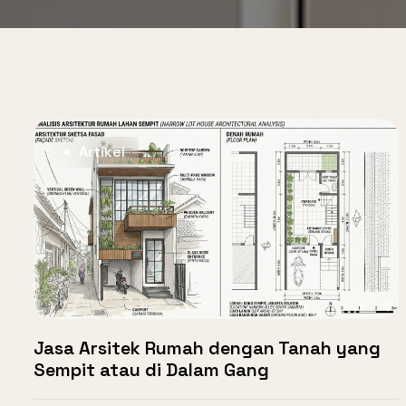
Artikel
Jasa Arsitek Rumah dengan Tanah yang
Sempit atau di Dalam Gang