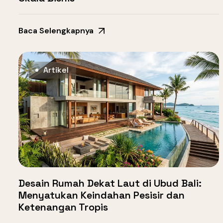
Baca Selengkapnya
Artikel
Desain Rumah Dekat Laut di Ubud Bali:
Menyatukan Keindahan Pesisir dan
Ketenangan Tropis