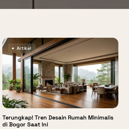
Artikel
Terungkap! Tren Desain Rumah Minimalis
di Bogor Saat Ini