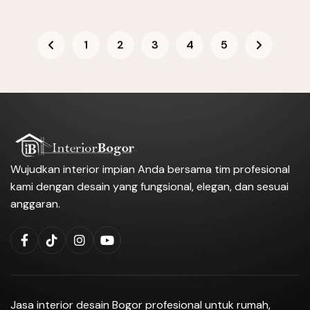
1
2
3
4
5
Wujudkan interior impian Anda bersama tim profesional
kami dengan desain yang fungsional, elegan, dan sesuai
anggaran.
Jasa interior desain Bogor profesional untuk rumah,