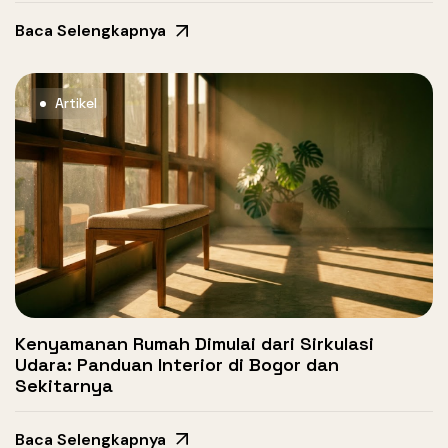
Baca Selengkapnya
Artikel
Kenyamanan Rumah Dimulai dari Sirkulasi
Udara: Panduan Interior di Bogor dan
Sekitarnya
Baca Selengkapnya