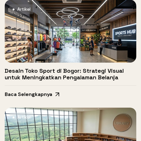
Artikel
Desain Toko Sport di Bogor: Strategi Visual
untuk Meningkatkan Pengalaman Belanja
Baca Selengkapnya
Artikel