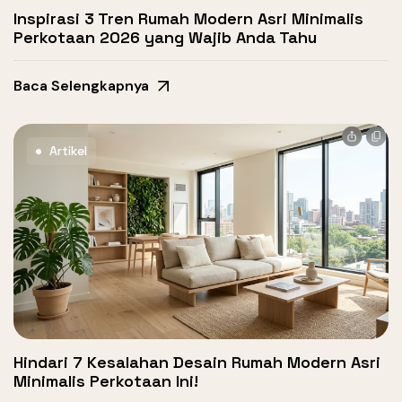
Inspirasi 3 Tren Rumah Modern Asri Minimalis
Perkotaan 2026 yang Wajib Anda Tahu
Baca Selengkapnya
Artikel
Hindari 7 Kesalahan Desain Rumah Modern Asri
Minimalis Perkotaan Ini!