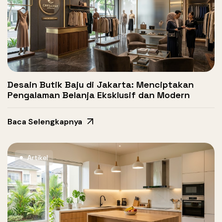
Desain Butik Baju di Jakarta: Menciptakan
Pengalaman Belanja Eksklusif dan Modern
Baca Selengkapnya
Artikel