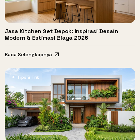
Jasa Kitchen Set Depok: Inspirasi Desain
Modern & Estimasi Biaya 2026
Baca Selengkapnya
Tips & Trik