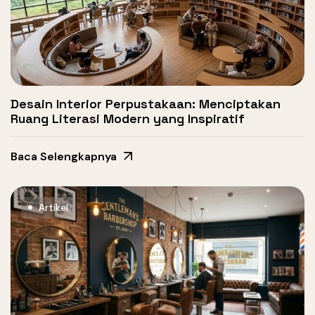
Desain Interior Perpustakaan: Menciptakan
Ruang Literasi Modern yang Inspiratif
Baca Selengkapnya
Artikel